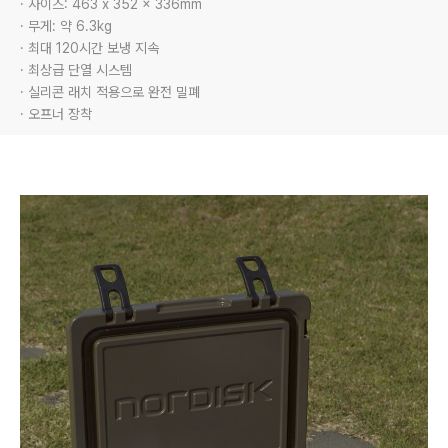
· 사이즈: 463 x 352 x 336mm

· 무게: 약 6.3kg

· 최대 120시간 보냉 지속

· 최상급 단열 시스템

· 실리콘 래치 적용으로 완전 밀폐

· 오프너 장착