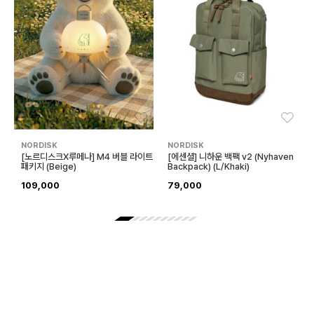
좋아요
좋아
NORDISK
NORDISK
[노르디스크X루메나] M4 버블 라이트
[에센셜] 니하운 백팩 v2 (Nyhaven
패키지 (Beige)
Backpack) (L/Khaki)
109,000
79,000