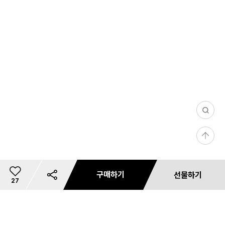
0
/
등
1
록
0
1
0
구매하기
선물하기
4
총
27
이
5,
0
개
상
리뷰 사진/동영상
문의 사진/동영상
필
0
댓글(0)
마일리지 안내
카드사 무이자 할부혜택
리뷰 필터
상품 리뷰 작성하기
내 사이즈 등록
별도 주문 안내
마일리지 안내
사용 가능 마일리지 안내
카드사 혜택
재입고 알림 신청
마일리지 안내
배송 안내
혜택 정보
예약판매 배송안내
공유하기
쿠폰 다운로드
미
상품 문의하기
품
상
장바구니
저장
바로구매
선물하기
25L
첨부하기
첨부하기
터
0
금
지
품
쿨러
0