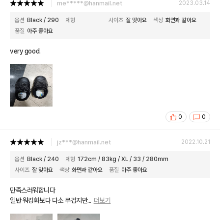
me*****@hanmail.net
2023.03.14
옵션
Black / 290
체형
사이즈
잘 맞아요
색상
화면과 같아요
품질
아주 좋아요
very good.
0
0
jz***@hanmail.net
2022.10.21
옵션
Black / 240
체형
172cm / 83kg / XL / 33 / 280mm
사이즈
잘 맞아요
색상
화면과 같아요
품질
아주 좋아요
만족스러워합니다
일반 워킹화보다 다소 무겁지만
...
더보기