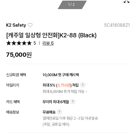
1
/
2
K2 Safety
SC418088Z1
[캐주얼 일상형 안전화]K2-88 (Black)
5
리뷰 6
원
75,000
신규회원 혜택
10,000M 첫 구매 캐시백
마일리지
최대 5% (
3,750원
) 적립
최대 6,000M 추가 적립 가능
카드 혜택
무이자 최대 6개월
배송정보
무료배송
결제완료일 이후 평균 2~3일 이내 발송
(주말, 공휴일 제외)