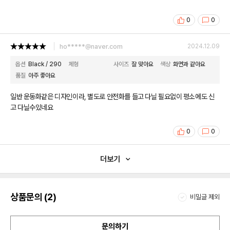
0
0
ho*****@naver.com
2024.12.09
옵션
Black / 290
체형
사이즈
잘 맞아요
색상
화면과 같아요
품질
아주 좋아요
일반 운동화같은 디자인이라, 별도로 안전화를 들고 다닐 필요없이 평소에도 신
고 다닐수있네요
0
0
더보기
상품문의 (2)
비밀글 제외
문의하기