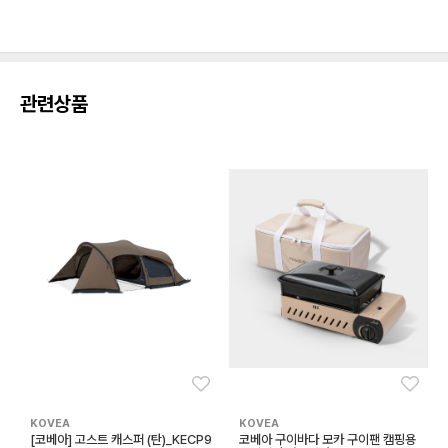
관련상품
좋아요
좋아
KOVEA
KOVEA
[코베아] 고스트 캐스퍼 (탄)_KECP9
코베아 구이바다 모카 구이팬 캠핑용