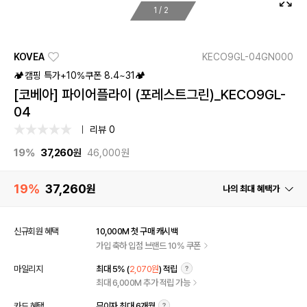
1
/
2
KOVEA
KECO9GL-04GN000
🏕️캠핑 특가+10%쿠폰 8.4~31🏕️
[코베아] 파이어플라이 (포레스트그린)_KECO9GL-
04
리뷰 0
19%
37,260
원
46,000원
19%
37,260
원
나의 최대 혜택가
신규회원 혜택
10,000M 첫 구매 캐시백
가입 축하 입점 브랜드 10% 쿠폰
마일리지
최대 5% (
2,070원
) 적립
최대 6,000M 추가 적립 가능
카드 혜택
무이자 최대 6개월