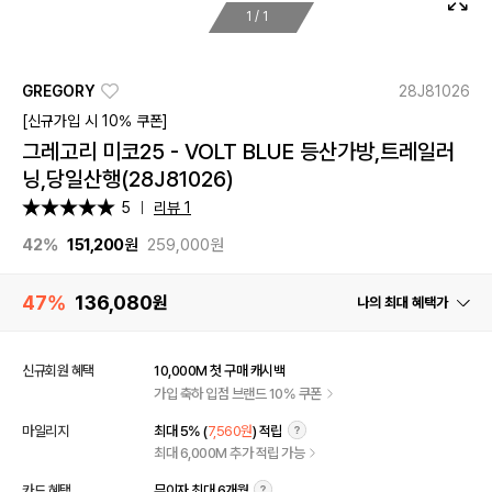
1
/
1
GREGORY
28J81026
[신규가입 시 10% 쿠폰]
그레고리 미코25 - VOLT BLUE 등산가방,트레일러
닝,당일산행(28J81026)
5
리뷰 1
42%
151,200
원
259,000원
47%
136,080
원
나의 최대 혜택가
신규회원 혜택
10,000M 첫 구매 캐시백
가입 축하 입점 브랜드 10% 쿠폰
마일리지
최대 5% (
7,560원
) 적립
최대 6,000M 추가 적립 가능
카드 혜택
무이자 최대 6개월