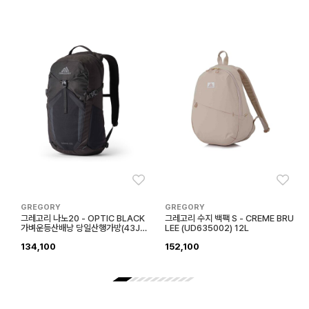
좋아요
좋아
GREGORY
GREGORY
그레고리 나노20 - OPTIC BLACK
그레고리 수지 백팩 S - CREME BRU
가벼운등산배낭 당일산행가방(43J69
LEE (UD635002) 12L
030)
134,100
152,100