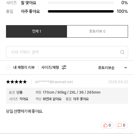
사이즈
잘 맞아요
0%
품질
아주 좋아요
100%
전체 1
포토리뷰 0
내 체형의 리뷰
사이즈/체형
ch*****@hanmail.net
2025.05.22
옵션
단품
체형
170cm / 90kg / 2XL / 36 / 265mm
사이즈
작아요
색상
화면과 같아요
품질
아주 좋아요
당일 산행하기에 좋아요.
0
0