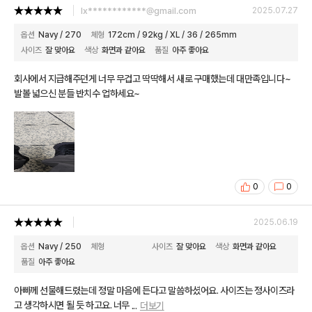
lx************@gmail.com
2025.07.27
옵션
Navy / 270
체형
172cm / 92kg / XL / 36 / 265mm
사이즈
잘 맞아요
색상
화면과 같아요
품질
아주 좋아요
회사에서 지급해주던게 너무 무겁고 딱딱해서 새로 구매했는데 대만족입니다~
발볼 넓으신 분들 반치수 업하세요~
0
0
2025.06.19
옵션
Navy / 250
체형
사이즈
잘 맞아요
색상
화면과 같아요
품질
아주 좋아요
아빠께 선물해드렸는데 정말 마음에 든다고 말씀하셨어요. 사이즈는 정사이즈라
고 생각하시면 될 듯 하고요. 너무
...
더보기