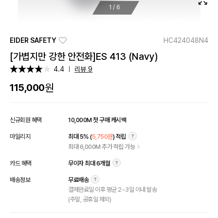
1
/
6
EIDER SAFETY
HC424048N4
[가볍지만 강한 안전화]ES 413 (Navy)
4.4
리뷰 9
원
115,000
신규회원 혜택
10,000M 첫 구매 캐시백
마일리지
최대 5% (
5,750원
) 적립
최대 6,000M 추가 적립 가능
카드 혜택
무이자 최대 6개월
배송정보
무료배송
결제완료일 이후 평균 2~3일 이내 발송
(주말, 공휴일 제외)