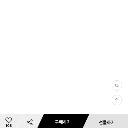
0
/
등
1
록
0
0
구매하기
선물하기
11
총
108