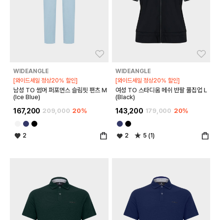
좋아요
좋아
WIDEANGLE
WIDEANGLE
[와이드세일 정상20% 할인]
[와이드세일 정상20% 할인]
남성 TO 썸머 퍼포먼스 슬림핏 팬츠 M
여성 TO 스타디움 메쉬 반팔 풀집업 L
(Ice Blue)
(Black)
167,200
209,000
20%
143,200
179,000
20%
2
2
5 (1)