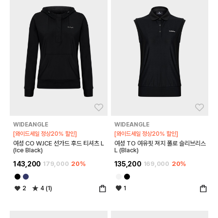
좋아요
좋아
WIDEANGLE
WIDEANGLE
[와이드세일 정상20% 할인]
[와이드세일 정상20% 할인]
여성 CO W.ICE 선가드 후드 티셔츠 L
여성 TO 여유핏 져지 폴로 슬리브리스
(Ice Black)
L (Black)
143,200
179,000
20%
135,200
169,000
20%
2
4 (1)
1