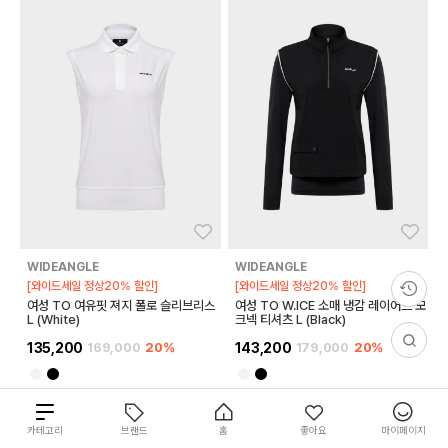
좋아요
좋아
WIDEANGLE
WIDEANGLE
[와이드세일 정상20% 할인]
[와이드세일 정상20% 할인]
여성 TO 여유핏 져지 폴로 슬리브리스
여성 TO W.ICE 소매 냉감 레이어드 모
L (White)
크넥 티셔츠 L (Black)
135,200
169,000
20%
143,200
179,000
20%
1
1
총
카테고리
브랜드
홈
좋아요
마이페이지
71