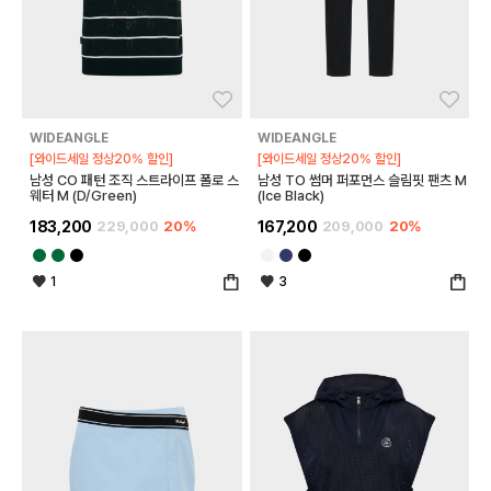
좋아요
좋아
WIDEANGLE
WIDEANGLE
[와이드세일 정상20% 할인]
[와이드세일 정상20% 할인]
남성 CO 패턴 조직 스트라이프 폴로 스
남성 TO 썸머 퍼포먼스 슬림핏 팬츠 M
웨터 M (D/Green)
(Ice Black)
183,200
229,000
20%
167,200
209,000
20%
1
3