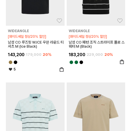
좋아요
좋아
WIDEANGLE
WIDEANGLE
[와이드세일 정상20% 할인]
[와이드세일 정상20% 할인]
남성 CO 루즈핏 W.ICE 우븐 라운드 티
남성 CO 패턴 조직 스트라이프 폴로 스
셔츠 M (Ice Black)
웨터 M (Black)
143,200
179,000
20%
183,200
229,000
20%
5