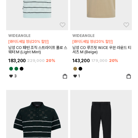
좋아요
좋아
WIDEANGLE
WIDEANGLE
[와이드세일 정상20% 할인]
[와이드세일 정상20% 할인]
남성 CO 패턴 조직 스트라이프 폴로 스
남성 CO 루즈핏 W.ICE 우븐 라운드 티
웨터 M (Light Mint)
셔츠 M (Beige)
183,200
229,000
20%
143,200
179,000
20%
3
1