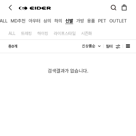
ALL
MD추천
아우터
상의
하의
신발
가방
용품
PET
OUTLET
ALL
트레킹
하이킹
라이프스타일
시즌화
필터
총
개
0
검색결과가 없습니다.