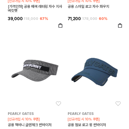
[신규가입 시 10% 쿠폰]
[신규가입 시 10% 쿠폰]
[가격인하] 공용 배색 레터링 자수 지사
공용 스마일 로고 자수 파우치
버킷햇
39,000
118,000
67%
71,200
178,000
60%
좋아요
좋아
PEARLY GATES
PEARLY GATES
[신규가입 시 10% 쿠폰]
[신규가입 시 10% 쿠폰]
공용 잭바니 글렌체크 썬바이저
공용 엠보 로고 윙 썬바이저