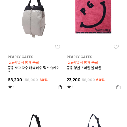
좋아요
좋아
PEARLY GATES
PEARLY GATES
[신규가입 시 10% 쿠폰]
[신규가입 시 10% 쿠폰]
공용 로고 자수 배색 메쉬 믹스 슈케이
공용 양면 스마일 볼 타올
스
63,200
158,000
60%
23,200
58,000
60%
1
1