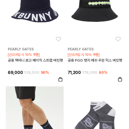
좋아요
좋아
PEARLY GATES
PEARLY GATES
[신규가입 시 10% 쿠폰]
[신규가입 시 10% 쿠폰]
공용 잭바니 로고 베이직 스트랩 버킷햇
공용 PGG 뱃지 메쉬 우븐 믹스 버킷햇
69,000
138,000
50%
71,200
178,000
60%