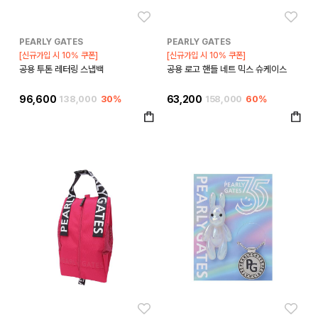
좋아요
좋아
PEARLY GATES
PEARLY GATES
[신규가입 시 10% 쿠폰]
[신규가입 시 10% 쿠폰]
공용 투톤 레터링 스냅백
공용 로고 핸들 네트 믹스 슈케이스
96,600
138,000
30%
63,200
158,000
60%
좋아요
좋아