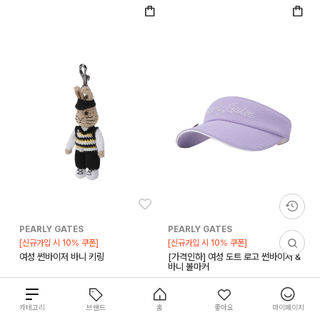
좋아요
좋아
PEARLY GATES
PEARLY GATES
[신규가입 시 10% 쿠폰]
[신규가입 시 10% 쿠폰]
여성 썬바이저 바니 키링
[가격인하] 여성 도트 로고 썬바이저 &
바니 볼마커
70,400
88,000
20%
70,800
118,000
40%
총
카테고리
브랜드
홈
좋아요
마이페이지
10