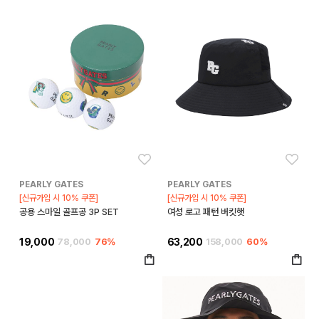
좋아요
좋아
PEARLY GATES
PEARLY GATES
[신규가입 시 10% 쿠폰]
[신규가입 시 10% 쿠폰]
공용 스마일 골프공 3P SET
여성 로고 패턴 버킷햇
19,000
78,000
76%
63,200
158,000
60%