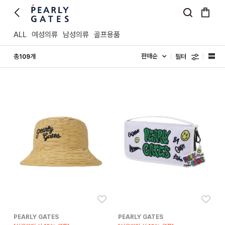
ALL
여성의류
남성의류
골프용품
필터
총
개
109
좋아요
좋아
PEARLY GATES
PEARLY GATES