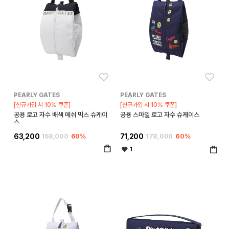
좋아요
좋아
PEARLY GATES
PEARLY GATES
[신규가입 시 10% 쿠폰]
[신규가입 시 10% 쿠폰]
공용 로고 자수 배색 메쉬 믹스 슈케이
공용 스마일 로고 자수 슈케이스
스
63,200
158,000
60%
71,200
178,000
60%
1