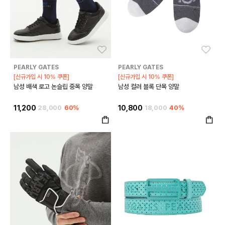
좋아요
좋아
PEARLY GATES
PEARLY GATES
[신규가입 시 10% 쿠폰]
[신규가입 시 10% 쿠폰]
남성 배색 로고 논슬립 중목 양말
남성 컬러 블록 단목 양말
11,200
28,000
60%
10,800
18,000
40%