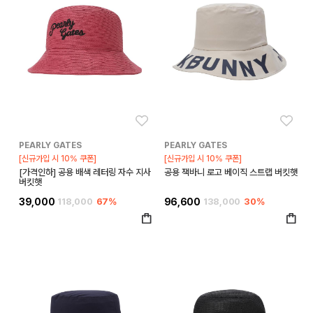
좋아요
좋아
PEARLY GATES
PEARLY GATES
[신규가입 시 10% 쿠폰]
[신규가입 시 10% 쿠폰]
[가격인하] 공용 배색 레터링 자수 지사
공용 잭바니 로고 베이직 스트랩 버킷햇
버킷햇
39,000
118,000
67%
96,600
138,000
30%