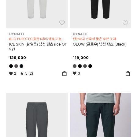
좋아요
좋아
DYNAFIT
DYNAFIT
❄️LG PUROTEC(항균)처리/냉감/기능성 제품
편안하고 신축성 좋은 우븐 소재
ICE SKIN (살얼음) 남성 팬츠 (Ice Gr
GLOW (글로우) 남성 팬츠 (Black)
ey)
129,000
119,000
2
5 (2)
3