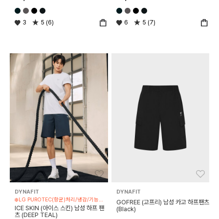
3
5 (6)
6
5 (7)
좋아요
좋아
DYNAFIT
DYNAFIT
❄️LG PUROTEC(항균)처리/냉감/기능성 제품
GOFREE (고프리) 남성 카고 하프팬츠
ICE SKIN (아이스 스킨) 남성 하프 팬
(Black)
츠 (DEEP TEAL)