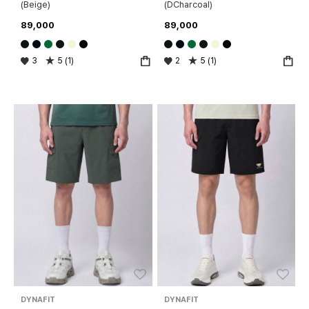
(Beige)
(DCharcoal)
89,000
89,000
3
5 (1)
2
5 (1)
좋아요
좋아
DYNAFIT
DYNAFIT