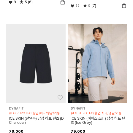
8
5 (6)
22
5 (7)
좋아요
좋아
DYNAFIT
DYNAFIT
❄️LG PUROTEC(항균)처리/냉감/기능성 제품
❄️LG PUROTEC(항균)처리/냉감/기능성 제품
ICE SKIN (살얼음) 남성 하프 팬츠 (D
ICE SKIN (아이스 스킨) 남성 하프 팬
Charcoal)
츠 (Ice Grey)
79,000
79,000