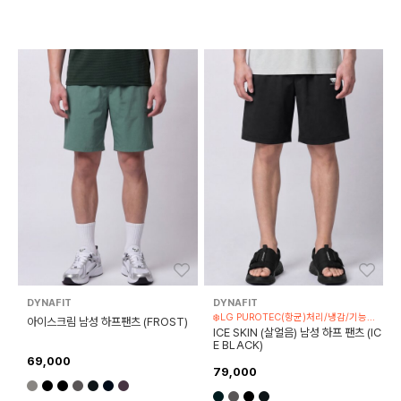
좋아요
좋아
DYNAFIT
DYNAFIT
❄️LG PUROTEC(항균)처리/냉감/기능성 제품
아이스크림 남성 하프팬츠 (FROST)
ICE SKIN (살얼음) 남성 하프 팬츠 (IC
E BLACK)
69,000
79,000