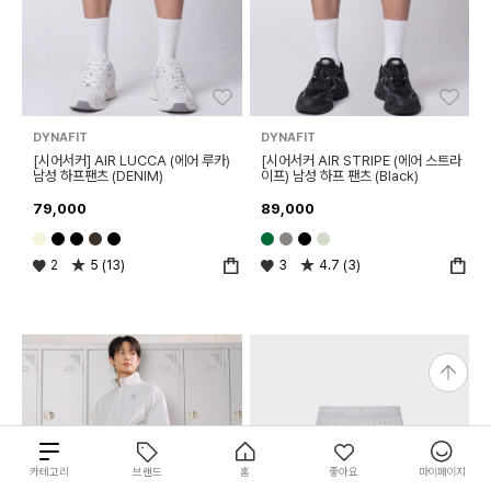
좋아요
좋아
DYNAFIT
DYNAFIT
[시어서커] AIR LUCCA (에어 루카)
[시어서커 AIR STRIPE (에어 스트라
남성 하프팬츠 (DENIM)
이프) 남성 하프 팬츠 (Black)
79,000
89,000
2
5 (13)
3
4.7 (3)
총
카테고리
브랜드
홈
좋아요
마이페이지