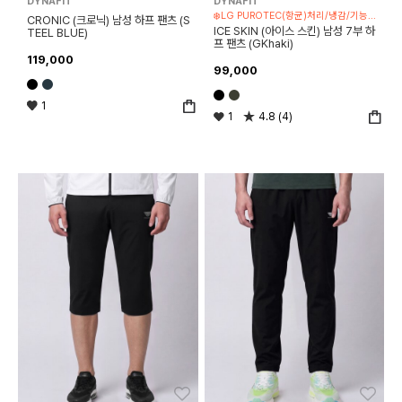
DYNAFIT
DYNAFIT
❄️LG PUROTEC(항균)처리/냉감/기능성 제품
CRONIC (크로닉) 남성 하프 팬츠 (S
ICE SKIN (아이스 스킨) 남성 7부 하
TEEL BLUE)
프 팬츠 (GKhaki)
119,000
99,000
1
1
4.8 (4)
좋아요
좋아